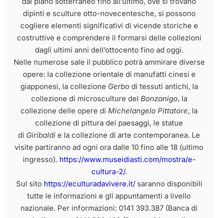
dal piano sotterraneo fino all’ultimo, ove si trovano
dipinti e sculture otto-novecentesche, si possono
cogliere elementi significativi di vicende storiche e
costruttive e comprendere il formarsi delle collezioni
dagli ultimi anni dell’ottocento fino ad oggi.
Nelle numerose sale il pubblico potrà ammirare diverse
opere: la collezione orientale di manufatti cinesi e
giapponesi, la collezione
Gerbo
di tessuti antichi, la
collezione di microsculture del
Bonzanigo
, la
collezione delle opere di
Michelangelo Pittatore
, la
collezione di pittura dei paesaggi, le statue
di
Giribaldi
e la collezione di arte contemporanea. Le
visite partiranno ad ogni ora dalle 10 fino alle 18 (ultimo
ingresso).
https://www.museidiasti.com/mostra/e-
cultura-2/
.
Sul sito
https://eculturadavivere.it/
saranno disponibili
tutte le informazioni e gli appuntamenti a livello
nazionale. Per informazioni: 0141 393.387 (Banca di