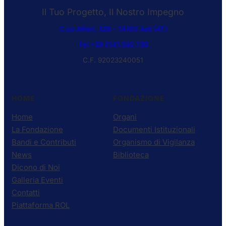
Il Tuo Progetto, Il Nostro Impegno
C.so Alfieri, 326 – 14100 Asti (AT)
Tel +39 0141.592.730
C.F. 92023240051
HOME
FONDAZIONE
Home
Organi
La Fondazione
Documenti Istituzionali
Bandi e Contributi
Organismo di Vigilanza
News
Biblioteca
Dicono di Noi
Galleria Eventi
Contatti
Piattaforma ROL