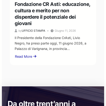
ma
Fondazione CR Asti: educazione,
nel
cultura e merito per non
rispetto
disperdere il potenziale dei
dei
ruoli
giovani
istituzionali”
by
UFFICIO STAMPA
Giugno 11, 2026
Il Presidente della Fondazione CrAsti, Livio
Negro, ha preso parte oggi, 11 giugno 2026, a
Palazzo di Varignana, in provincia…
Read More
about
Fondazione
CR
Asti:
educazione,
cultura
e
merito
per
Da oltre trent’anni a
non