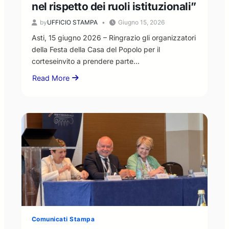
nel rispetto dei ruoli istituzionali”
by
UFFICIO STAMPA
Giugno 15, 2026
Asti, 15 giugno 2026 – Ringrazio gli organizzatori
della Festa della Casa del Popolo per il
corteseinvito a prendere parte…
Read More
about
Il
Presidente
Livio
Negro
risponde
all’invito
della
Casa
del
Popolo:
“disponibilità
al
Comunicati Stampa
confronto,