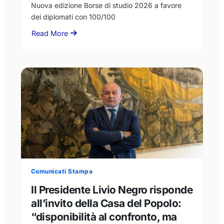
Nuova edizione Borse di studio 2026 a favore
dei diplomati con 100/100
Read More
about
Nuova
edizione
Borse
di
studio
2026
a
favore
dei
diplomati
con
100/100
Comunicati Stampa
Il Presidente Livio Negro risponde
all’invito della Casa del Popolo:
“disponibilità al confronto, ma