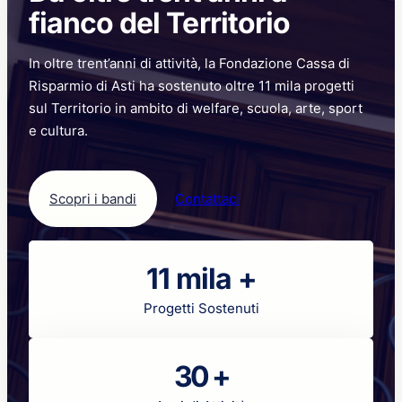
disperdere
fianco del Territorio
il
potenziale
In oltre trent’anni di attività, la Fondazione Cassa di
dei
giovani
Risparmio di Asti ha sostenuto oltre 11 mila progetti
sul Territorio in ambito di welfare, scuola, arte, sport
e cultura.
Scopri i bandi
Contattaci
11 mila +
Progetti Sostenuti
30 +