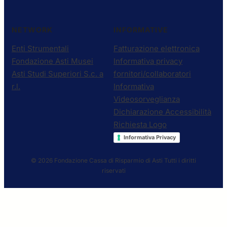
NETWORK
INFORMATIVE
Enti Strumentali
Fatturazione elettronica
Fondazione Asti Musei
Informativa privacy
Asti Studi Superiori S.c. a
fornitori/collaboratori
r.l.
Informativa
Videosorveglianza
Dichiarazione Accessibilità
Richiesta Logo
Informativa Privacy
© 2026 Fondazione Cassa di Risparmio di Asti
Tutti i diritti
riservati