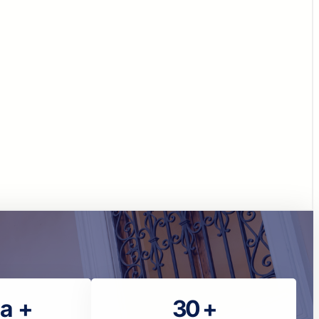
la +
30 +