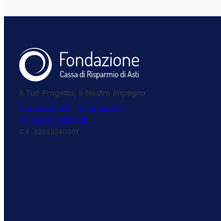
Il Tuo Progetto, Il Nostro Impegno
C.so Alfieri, 326 – 14100 Asti (AT)
Tel +39 0141.592.730
C.F. 92023240051