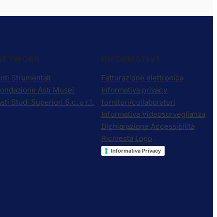
NETWORK
INFORMATIVE
nti Strumentali
Fatturazione elettronica
Fondazione Asti Musei
Informativa privacy
sti Studi Superiori S.c. a r.l.
fornitori/collaboratori
Informativa Videosorveglianza
Dichiarazione Accessibilità
Richiesta Logo
Informativa Privacy