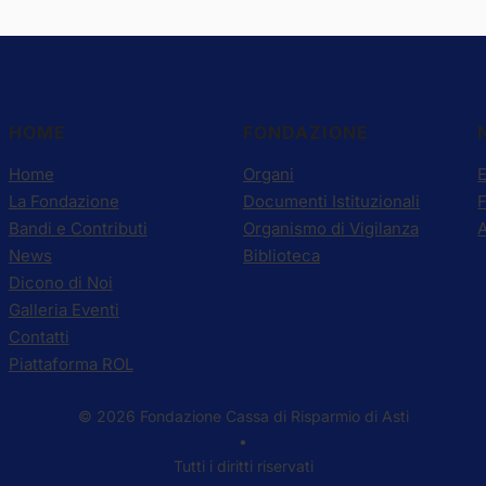
HOME
FONDAZIONE
Home
Organi
E
La Fondazione
Documenti Istituzionali
Bandi e Contributi
Organismo di Vigilanza
A
News
Biblioteca
Dicono di Noi
Galleria Eventi
Contatti
Piattaforma ROL
© 2026 Fondazione Cassa di Risparmio di Asti
•
Tutti i diritti riservati