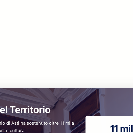
el Territorio
mio di Asti ha sostenuto oltre 11 mila
11 mi
ort e cultura.