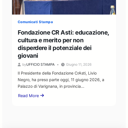
Popolo:
“disponibilità
al
Comunicati Stampa
confronto,
ma
Fondazione CR Asti: educazione,
nel
cultura e merito per non
rispetto
disperdere il potenziale dei
dei
ruoli
giovani
istituzionali”
by
UFFICIO STAMPA
Giugno 11, 2026
Il Presidente della Fondazione CrAsti, Livio
Negro, ha preso parte oggi, 11 giugno 2026, a
Palazzo di Varignana, in provincia…
Read More
about
Fondazione
CR
Asti:
educazione,