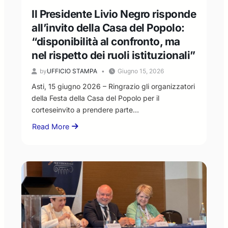
Il Presidente Livio Negro risponde
all’invito della Casa del Popolo:
“disponibilità al confronto, ma
nel rispetto dei ruoli istituzionali”
by
UFFICIO STAMPA
Giugno 15, 2026
Asti, 15 giugno 2026 – Ringrazio gli organizzatori
della Festa della Casa del Popolo per il
corteseinvito a prendere parte…
Read More
about
Il
Presidente
Livio
Negro
risponde
all’invito
della
Casa
del