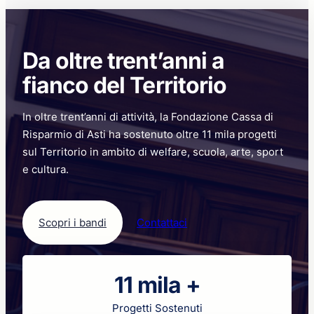
cultura
e
merito
per
Da oltre trent’anni a
non
disperdere
fianco del Territorio
il
potenziale
In oltre trent’anni di attività, la Fondazione Cassa di
dei
giovani
Risparmio di Asti ha sostenuto oltre 11 mila progetti
sul Territorio in ambito di welfare, scuola, arte, sport
e cultura.
Scopri i bandi
Contattaci
11 mila +
Progetti Sostenuti