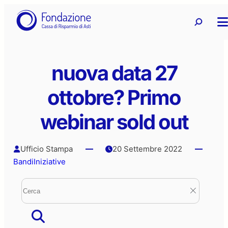
Vai
Ricerca
Ricerca 
al
contenuto
nuova data 27
ottobre? Primo
webinar sold out
Ufficio Stampa
20 Settembre 2022
Bandi
Iniziative