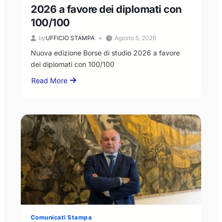
2026 a favore dei diplomati con
100/100
by
UFFICIO STAMPA
Agosto 5, 2026
Nuova edizione Borse di studio 2026 a favore
dei diplomati con 100/100
Read More
about
Nuova
edizione
Borse
di
studio
2026
a
favore
dei
diplomati
con
100/100
Comunicati Stampa