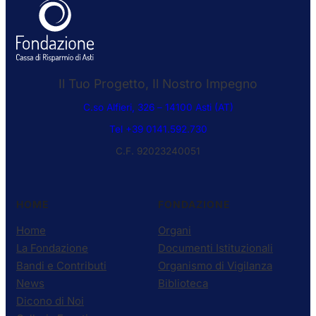
Il Tuo Progetto, Il Nostro Impegno
C.so Alfieri, 326 – 14100 Asti (AT)
Tel +39 0141.592.730
C.F. 92023240051
HOME
FONDAZIONE
Home
Organi
La Fondazione
Documenti Istituzionali
Bandi e Contributi
Organismo di Vigilanza
News
Biblioteca
Dicono di Noi