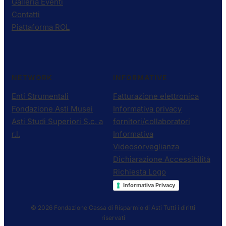
Galleria Eventi
Contatti
Piattaforma ROL
NETWORK
INFORMATIVE
Enti Strumentali
Fatturazione elettronica
Fondazione Asti Musei
Informativa privacy
Asti Studi Superiori S.c. a
fornitori/collaboratori
r.l.
Informativa
Videosorveglianza
Dichiarazione Accessibilità
Richiesta Logo
Informativa Privacy
© 2026 Fondazione Cassa di Risparmio di Asti
Tutti i diritti
riservati