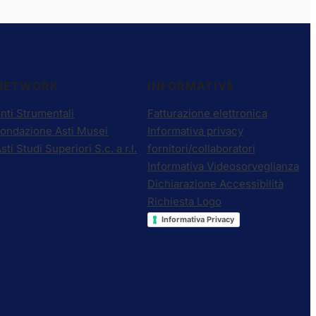
NETWORK
INFORMATIVE
nti Strumentali
Fatturazione elettronica
Fondazione Asti Musei
Informativa privacy
sti Studi Superiori S.c. a r.l.
fornitori/collaboratori
Informativa Videosorveglianza
Dichiarazione Accessibilità
Richiesta Logo
Informativa Privacy