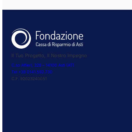
Il Tuo Progetto, Il Nostro Impegno
C.so Alfieri, 326 – 14100 Asti (AT)
Tel +39 0141.592.730
C.F. 92023240051