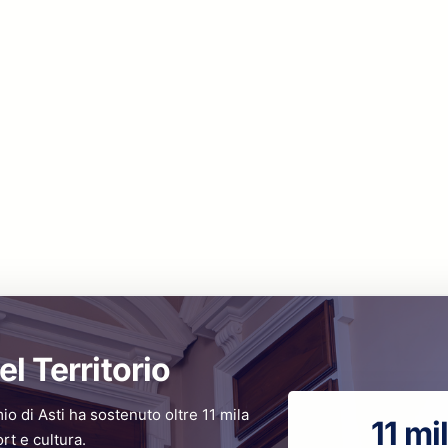
el Territorio
mio di Asti ha sostenuto oltre 11 mila
11 mi
ort e cultura.