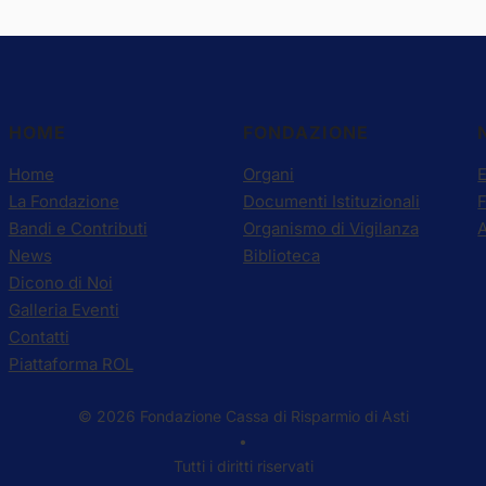
HOME
FONDAZIONE
Home
Organi
E
La Fondazione
Documenti Istituzionali
Bandi e Contributi
Organismo di Vigilanza
A
News
Biblioteca
Dicono di Noi
Galleria Eventi
Contatti
Piattaforma ROL
© 2026 Fondazione Cassa di Risparmio di Asti
•
Tutti i diritti riservati