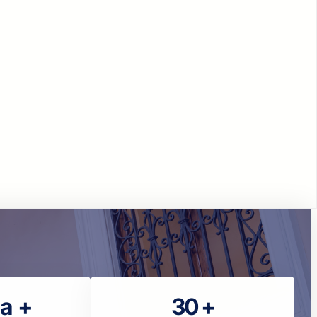
la +
30 +