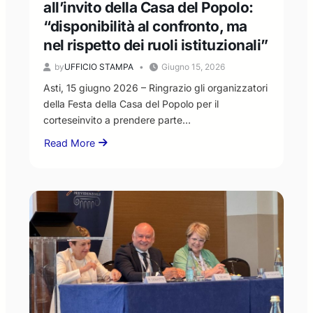
all’invito della Casa del Popolo:
“disponibilità al confronto, ma
nel rispetto dei ruoli istituzionali”
by
UFFICIO STAMPA
Giugno 15, 2026
Asti, 15 giugno 2026 – Ringrazio gli organizzatori
della Festa della Casa del Popolo per il
corteseinvito a prendere parte…
Read More
about
Il
Presidente
Livio
Negro
risponde
all’invito
della
Casa
del
Popolo:
“disponibilità