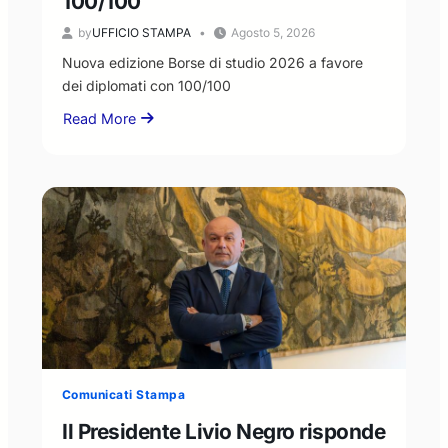
100/100
by
UFFICIO STAMPA
Agosto 5, 2026
Nuova edizione Borse di studio 2026 a favore
dei diplomati con 100/100
Read More
about
Nuova
edizione
Borse
di
studio
2026
a
favore
dei
diplomati
con
100/100
Comunicati Stampa
Il Presidente Livio Negro risponde