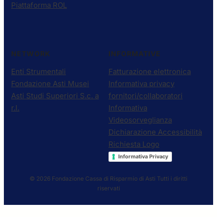
Piattaforma ROL
NETWORK
INFORMATIVE
Enti Strumentali
Fatturazione elettronica
Fondazione Asti Musei
Informativa privacy
Asti Studi Superiori S.c. a
fornitori/collaboratori
r.l.
Informativa
Videosorveglianza
Dichiarazione Accessibilità
Richiesta Logo
Informativa Privacy
© 2026 Fondazione Cassa di Risparmio di Asti
Tutti i diritti
riservati