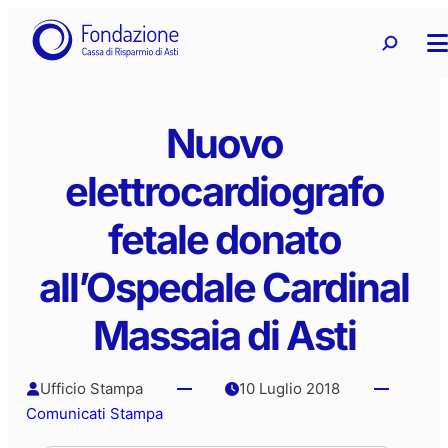
Vai
Ricerca
Ricerca 
al
contenuto
Nuovo
elettrocardiografo
fetale donato
all’Ospedale Cardinal
Massaia di Asti
Ufficio Stampa
10 Luglio 2018
Comunicati Stampa