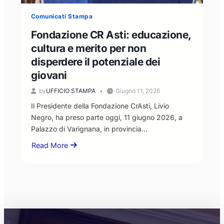
al
Comunicati Stampa
confronto,
ma
Fondazione CR Asti: educazione,
nel
cultura e merito per non
rispetto
disperdere il potenziale dei
dei
ruoli
giovani
istituzionali”
by
UFFICIO STAMPA
Giugno 11, 2026
Il Presidente della Fondazione CrAsti, Livio
Negro, ha preso parte oggi, 11 giugno 2026, a
Palazzo di Varignana, in provincia…
Read More
about
Fondazione
CR
Asti:
educazione,
cultura
e
merito