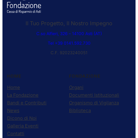
Il Tuo Progetto, Il Nostro Impegno
C.so Alfieri, 326 – 14100 Asti (AT)
Tel +39 0141.592.730
C.F. 92023240051
HOME
FONDAZIONE
Home
Organi
La Fondazione
Documenti Istituzionali
Bandi e Contributi
Organismo di Vigilanza
News
Biblioteca
Dicono di Noi
Galleria Eventi
Contatti