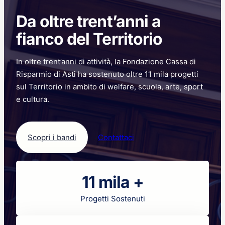
per
Da oltre trent’anni a
non
disperdere
fianco del Territorio
il
potenziale
In oltre trent’anni di attività, la Fondazione Cassa di
dei
giovani
Risparmio di Asti ha sostenuto oltre 11 mila progetti
sul Territorio in ambito di welfare, scuola, arte, sport
e cultura.
Scopri i bandi
Contattaci
11 mila +
Progetti Sostenuti