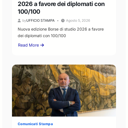
2026 a favore dei diplomati con
100/100
by
UFFICIO STAMPA
Agosto 5, 2026
Nuova edizione Borse di studio 2026 a favore
dei diplomati con 100/100
Read More
about
Nuova
edizione
Borse
di
studio
2026
a
favore
dei
diplomati
con
100/100
Comunicati Stampa