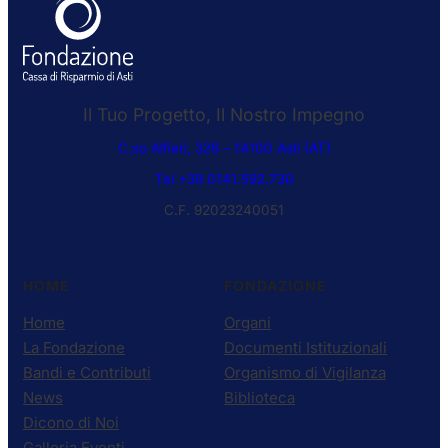
Il Tuo Progetto, Il Nostro Impegno
C.so Alfieri, 326 – 14100 Asti (AT)
Tel +39 0141.592.730
C.F. 92023240051
HOME
FONDAZIONE
Home
Organi
La Fondazione
Documenti Istituzionali
Bandi e Contributi
Organismo di Vigilanza
News
Biblioteca
Dicono di Noi
Galleria Eventi