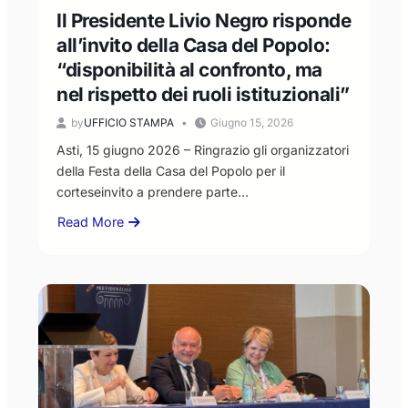
Il Presidente Livio Negro risponde
all’invito della Casa del Popolo:
“disponibilità al confronto, ma
nel rispetto dei ruoli istituzionali”
by
UFFICIO STAMPA
Giugno 15, 2026
Asti, 15 giugno 2026 – Ringrazio gli organizzatori
della Festa della Casa del Popolo per il
corteseinvito a prendere parte…
Read More
about
Il
Presidente
Livio
Negro
risponde
all’invito
della
Casa
del