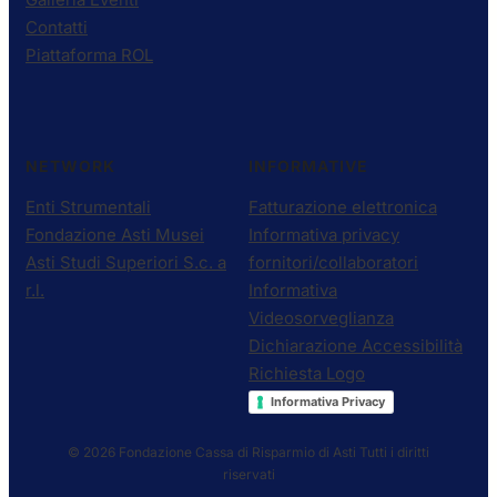
Contatti
Piattaforma ROL
NETWORK
INFORMATIVE
Enti Strumentali
Fatturazione elettronica
Fondazione Asti Musei
Informativa privacy
Asti Studi Superiori S.c. a
fornitori/collaboratori
r.l.
Informativa
Videosorveglianza
Dichiarazione Accessibilità
Richiesta Logo
Informativa Privacy
© 2026 Fondazione Cassa di Risparmio di Asti
Tutti i diritti
riservati