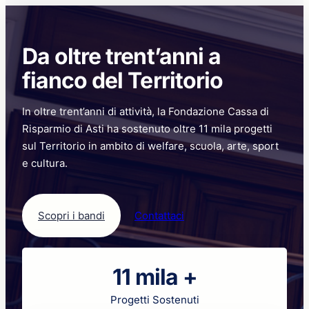
e
merito
per
Da oltre trent’anni a
non
disperdere
fianco del Territorio
il
potenziale
In oltre trent’anni di attività, la Fondazione Cassa di
dei
giovani
Risparmio di Asti ha sostenuto oltre 11 mila progetti
sul Territorio in ambito di welfare, scuola, arte, sport
e cultura.
Scopri i bandi
Contattaci
11 mila +
Progetti Sostenuti