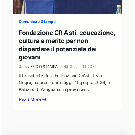
Popolo:
“disponibilità
al
Comunicati Stampa
confronto,
ma
Fondazione CR Asti: educazione,
nel
cultura e merito per non
rispetto
disperdere il potenziale dei
dei
ruoli
giovani
istituzionali”
by
UFFICIO STAMPA
Giugno 11, 2026
Il Presidente della Fondazione CrAsti, Livio
Negro, ha preso parte oggi, 11 giugno 2026, a
Palazzo di Varignana, in provincia…
Read More
about
Fondazione
CR
Asti:
educazione,
cultura