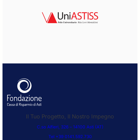
Il Tuo Progetto, Il Nostro Impegno
C.so Alfieri, 326 – 14100 Asti (AT)
Tel +39 0141.592.730