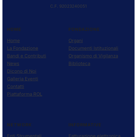
C.F. 92023240051
HOME
FONDAZIONE
Home
Organi
La Fondazione
Documenti Istituzionali
Bandi e Contributi
Organismo di Vigilanza
News
Biblioteca
Dicono di Noi
Galleria Eventi
Contatti
Piattaforma ROL
NETWORK
INFORMATIVE
Enti Strumentali
Fatturazione elettronica