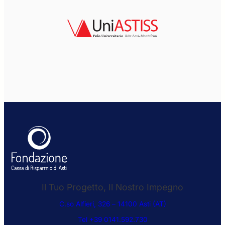
Il Tuo Progetto, Il Nostro Impegno
C.so Alfieri, 326 – 14100 Asti (AT)
Tel +39 0141.592.730