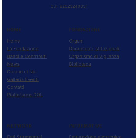
C.F. 92023240051
HOME
FONDAZIONE
Home
Organi
La Fondazione
Documenti Istituzionali
Bandi e Contributi
Organismo di Vigilanza
News
Biblioteca
Dicono di Noi
Galleria Eventi
Contatti
Piattaforma ROL
NETWORK
INFORMATIVE
Enti Strumentali
Fatturazione elettronica