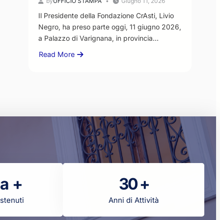
istituzionali”
by
UFFICIO STAMPA
Giugno 11, 2026
Il Presidente della Fondazione CrAsti, Livio
Negro, ha preso parte oggi, 11 giugno 2026,
a Palazzo di Varignana, in provincia…
Read More
about
Fondazione
CR
Asti:
educazione,
cultura
e
merito
per
non
disperdere
il
la +
30 +
potenziale
dei
stenuti
Anni di Attività
giovani