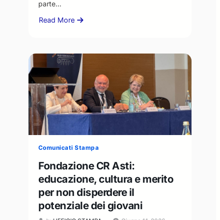
parte…
Read More
about
Il
Presidente
Livio
Negro
risponde
all’invito
della
Casa
del
Popolo:
“disponibilità
al
Comunicati Stampa
confronto,
Fondazione CR Asti:
ma
educazione, cultura e merito
nel
rispetto
per non disperdere il
dei
potenziale dei giovani
ruoli