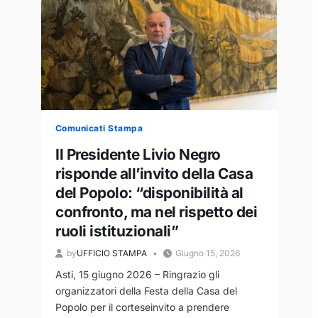
di
studio
2026
a
favore
dei
diplomati
con
100/100
Comunicati Stampa
Il Presidente Livio Negro
risponde all’invito della Casa
del Popolo: “disponibilità al
confronto, ma nel rispetto dei
ruoli istituzionali”
by
UFFICIO STAMPA
Giugno 15, 2026
Asti, 15 giugno 2026 – Ringrazio gli
organizzatori della Festa della Casa del
Popolo per il corteseinvito a prendere