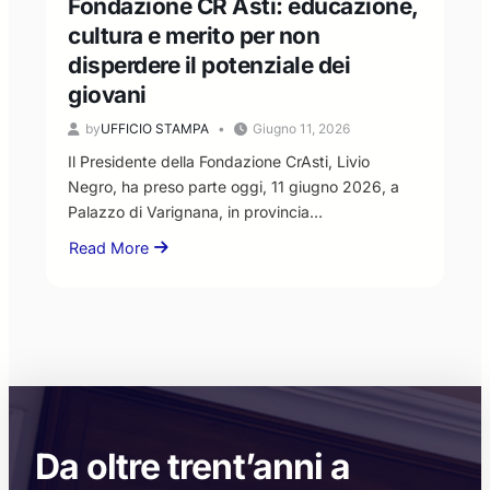
Fondazione CR Asti: educazione,
nel
cultura e merito per non
rispetto
disperdere il potenziale dei
dei
ruoli
giovani
istituzionali”
by
UFFICIO STAMPA
Giugno 11, 2026
Il Presidente della Fondazione CrAsti, Livio
Negro, ha preso parte oggi, 11 giugno 2026, a
Palazzo di Varignana, in provincia…
Read More
about
Fondazione
CR
Asti:
educazione,
cultura
e
merito
per
Da oltre trent’anni a
non
disperdere