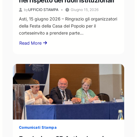
nel rispetto dei ruoli istituzionali”
by
UFFICIO STAMPA
Giugno 15, 2026
Asti, 15 giugno 2026 – Ringrazio gli organizzatori
della Festa della Casa del Popolo per il
corteseinvito a prendere parte…
Read More
about
Il
Presidente
Livio
Negro
risponde
all’invito
della
Casa
del
Popolo:
“disponibilità
al
Comunicati Stampa
confronto,
ma