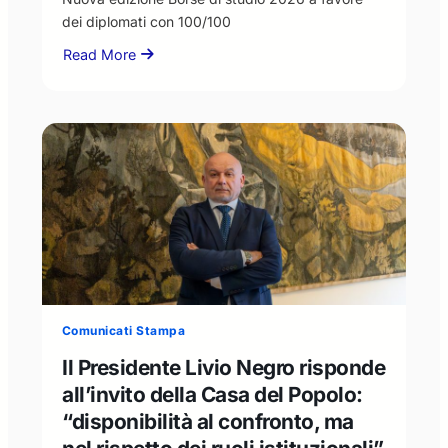
dei diplomati con 100/100
Read More
about
Nuova
edizione
Borse
di
studio
2026
a
favore
dei
diplomati
con
100/100
Comunicati Stampa
Il Presidente Livio Negro risponde
all’invito della Casa del Popolo:
“disponibilità al confronto, ma