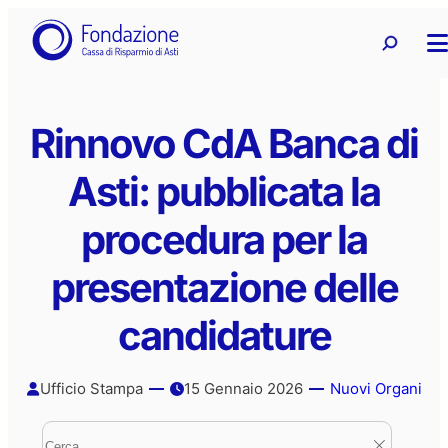
Vai
Ricerca
Ricerca 
al
contenuto
Rinnovo CdA Banca di
Asti: pubblicata la
procedura per la
presentazione delle
candidature
Ufficio Stampa
15 Gennaio 2026
Nuovi Organi