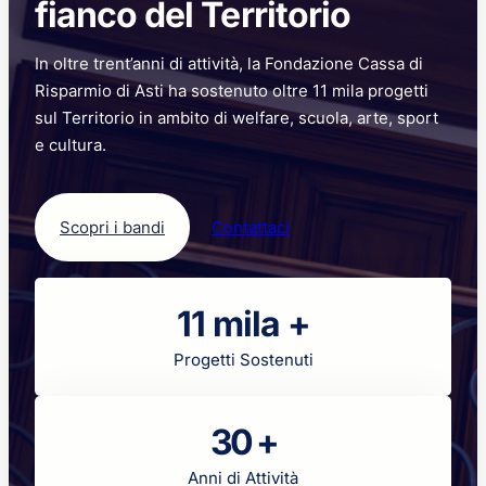
fianco del Territorio
il
potenziale
In oltre trent’anni di attività, la Fondazione Cassa di
dei
giovani
Risparmio di Asti ha sostenuto oltre 11 mila progetti
sul Territorio in ambito di welfare, scuola, arte, sport
e cultura.
Scopri i bandi
Contattaci
11 mila +
Progetti Sostenuti
30 +
Anni di Attività