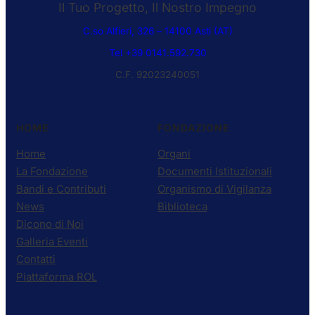
Il Tuo Progetto, Il Nostro Impegno
C.so Alfieri, 326 – 14100 Asti (AT)
Tel +39 0141.592.730
C.F. 92023240051
HOME
FONDAZIONE
Home
Organi
La Fondazione
Documenti Istituzionali
Bandi e Contributi
Organismo di Vigilanza
News
Biblioteca
Dicono di Noi
Galleria Eventi
Contatti
Piattaforma ROL