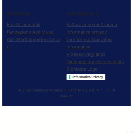
NETWORK
INFORMATIVE
Enti Strumentali
Fatturazione elettronica
Fondazione Asti Musei
Informativa privacy
Asti Studi Superiori S.c. a
fornitori/collaboratori
r.l.
Informativa
Videosorveglianza
Dichiarazione Accessibilità
Richiesta Logo
Informativa Privacy
© 2026 Fondazione Cassa di Risparmio di Asti
Tutti i diritti
riservati