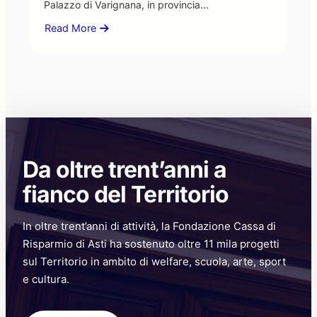
Palazzo di Varignana, in provincia…
Read More
about
Fondazione
CR
Asti:
educazione,
cultura
e
merito
per
Da oltre trent’anni a
non
disperdere
fianco del Territorio
il
potenziale
In oltre trent’anni di attività, la Fondazione Cassa di
dei
giovani
Risparmio di Asti ha sostenuto oltre 11 mila progetti
sul Territorio in ambito di welfare, scuola, arte, sport
e cultura.