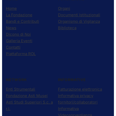
Home
Organi
La Fondazione
Documenti Istituzionali
Bandi e Contributi
Organismo di Vigilanza
News
Biblioteca
Dicono di Noi
Galleria Eventi
Contatti
Piattaforma ROL
NETWORK
INFORMATIVE
Enti Strumentali
Fatturazione elettronica
Fondazione Asti Musei
Informativa privacy
Asti Studi Superiori S.c. a
fornitori/collaboratori
r.l.
Informativa
Videosorveglianza