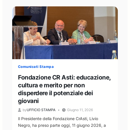
Presidente
Livio
Negro
risponde
all’invito
della
Casa
del
Popolo:
“disponibilità
al
Comunicati Stampa
confronto,
ma
Fondazione CR Asti: educazione,
nel
cultura e merito per non
rispetto
disperdere il potenziale dei
dei
ruoli
giovani
istituzionali”
by
UFFICIO STAMPA
Giugno 11, 2026
Il Presidente della Fondazione CrAsti, Livio
Negro, ha preso parte oggi, 11 giugno 2026, a