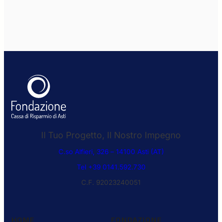
Il Tuo Progetto, Il Nostro Impegno
C.so Alfieri, 326 – 14100 Asti (AT)
Tel +39 0141.592.730
C.F. 92023240051
HOME
FONDAZIONE