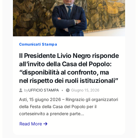
2026
a
favore
dei
diplomati
con
100/100
Comunicati Stampa
Il Presidente Livio Negro risponde
all’invito della Casa del Popolo:
“disponibilità al confronto, ma
nel rispetto dei ruoli istituzionali”
by
UFFICIO STAMPA
Giugno 15, 2026
Asti, 15 giugno 2026 – Ringrazio gli organizzatori
della Festa della Casa del Popolo per il
corteseinvito a prendere parte…
Read More
about
Il