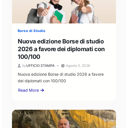
Borse di Studio
Nuova edizione Borse di studio
2026 a favore dei diplomati con
100/100
by
UFFICIO STAMPA
Agosto 5, 2026
Nuova edizione Borse di studio 2026 a favore
dei diplomati con 100/100
Read More
about
Nuova
edizione
Borse
di
studio