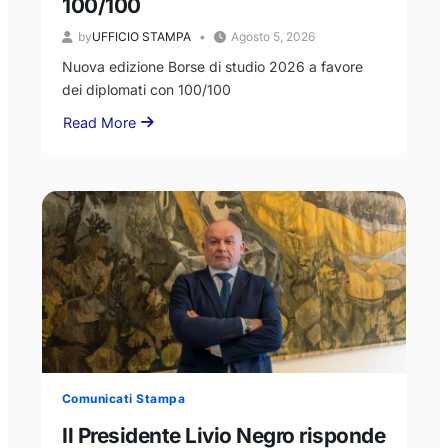
100/100
by
UFFICIO STAMPA
Agosto 5, 2026
Nuova edizione Borse di studio 2026 a favore
dei diplomati con 100/100
Read More
about
Nuova
edizione
Borse
di
studio
2026
a
favore
dei
diplomati
con
100/100
Comunicati Stampa
Il Presidente Livio Negro risponde