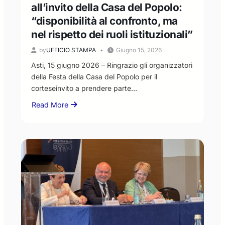
all’invito della Casa del Popolo:
“disponibilità al confronto, ma
nel rispetto dei ruoli istituzionali”
by
UFFICIO STAMPA
Giugno 15, 2026
Asti, 15 giugno 2026 – Ringrazio gli organizzatori
della Festa della Casa del Popolo per il
corteseinvito a prendere parte…
Read More
about
Il
Presidente
Livio
Negro
risponde
all’invito
della
Casa
del
Popolo: