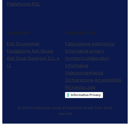
Piattaforma ROL
NETWORK
INFORMATIVE
Enti Strumentali
Fatturazione elettronica
Fondazione Asti Musei
Informativa privacy
Asti Studi Superiori S.c. a
fornitori/collaboratori
r.l.
Informativa
Videosorveglianza
Dichiarazione Accessibilità
Richiesta Logo
Informativa Privacy
© 2026 Fondazione Cassa di Risparmio di Asti
Tutti i diritti
riservati