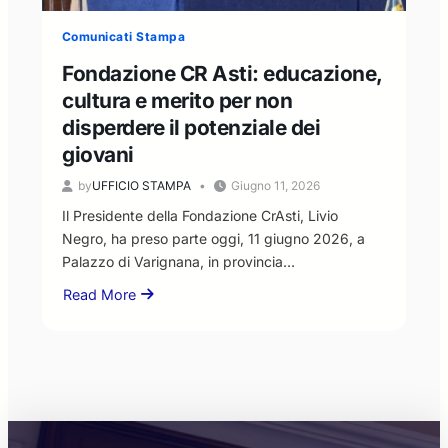
“disponibilità
al
Comunicati Stampa
confronto,
ma
Fondazione CR Asti: educazione,
nel
cultura e merito per non
rispetto
disperdere il potenziale dei
dei
ruoli
giovani
istituzionali”
by
UFFICIO STAMPA
Giugno 11, 2026
Il Presidente della Fondazione CrAsti, Livio
Negro, ha preso parte oggi, 11 giugno 2026, a
Palazzo di Varignana, in provincia…
Read More
about
Fondazione
CR
Asti:
educazione,
cultura
e