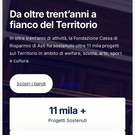
merito
per
Da oltre trent’anni a
non
disperdere
fianco del Territorio
il
potenziale
In oltre trent’anni di attività, la Fondazione Cassa di
dei
giovani
Risparmio di Asti ha sostenuto oltre 11 mila progetti
sul Territorio in ambito di welfare, scuola, arte, sport
e cultura.
Scopri i bandi
Contattaci
11 mila +
Progetti Sostenuti