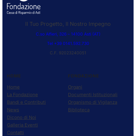
Il Tuo Progetto, Il Nostro Impegno
C.so Alfieri, 326 – 14100 Asti (AT)
Tel +39 0141.592.730
C.F. 92023240051
HOME
FONDAZIONE
Home
Organi
La Fondazione
Documenti Istituzionali
Bandi e Contributi
Organismo di Vigilanza
News
Biblioteca
Dicono di Noi
Galleria Eventi
Contatti