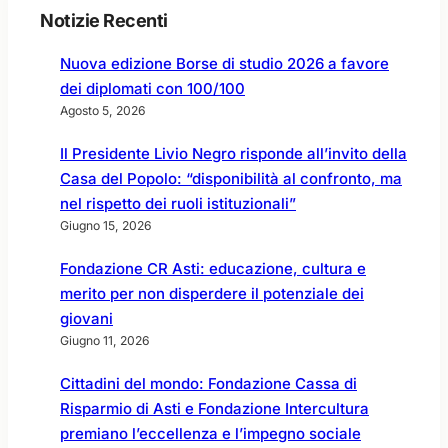
P
Notizie Recenti
r
e
Nuova edizione Borse di studio 2026 a favore
s
dei diplomati con 100/100
i
d
Agosto 5, 2026
e
Il Presidente Livio Negro risponde all’invito della
n
t
Casa del Popolo: “disponibilità al confronto, ma
e
nel rispetto dei ruoli istituzionali”
N
Giugno 15, 2026
e
g
Fondazione CR Asti: educazione, cultura e
r
merito per non disperdere il potenziale dei
o
giovani
a
Giugno 11, 2026
l
l
Cittadini del mondo: Fondazione Cassa di
a
g
Risparmio di Asti e Fondazione Intercultura
i
premiano l’eccellenza e l’impegno sociale
o