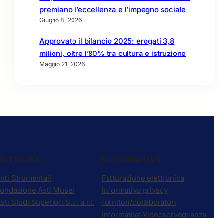
premiano l’eccellenza e l’impegno sociale
Giugno 8, 2026
Approvato il bilancio 2025: erogati 3,8
milioni, oltre l’80% tra cultura e istruzione
Maggio 21, 2026
NETWORK
INFORMATIVE
nti Strumentali
Fatturazione elettronica
Fondazione Asti Musei
Informativa privacy
sti Studi Superiori S.c. a r.l.
fornitori/collaboratori
Informativa Videosorveglianza