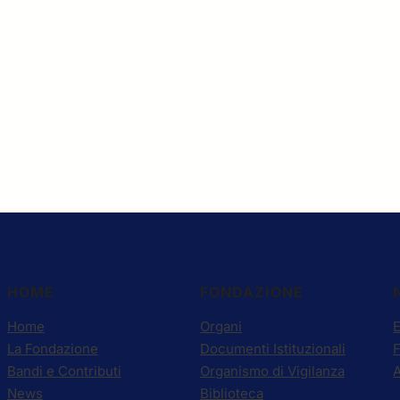
HOME
FONDAZIONE
Home
Organi
E
La Fondazione
Documenti Istituzionali
Bandi e Contributi
Organismo di Vigilanza
A
News
Biblioteca