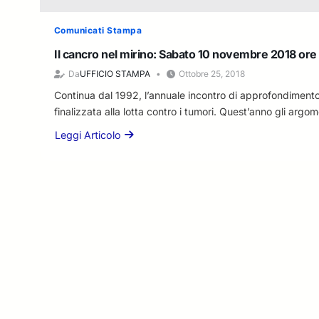
Comunicati Stampa
Il cancro nel mirino: Sabato 10 novembre 2018 ore
Da
UFFICIO STAMPA
Ottobre 25, 2018
Continua dal 1992, l’annuale incontro di approfondimento s
finalizzata alla lotta contro i tumori. Quest’anno gli argo
Leggi Articolo
a
b
o
u
t
I
l
c
a
n
c
r