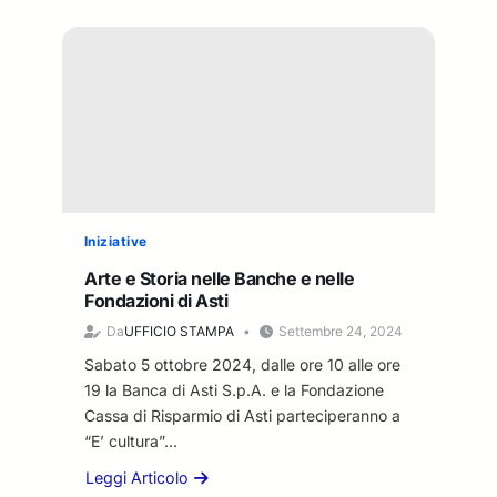
i
5
o
i
n
u
t
c
t
a
o
I
l
f
l
e
i
P
S
n
r
o
a
e
c
n
s
i
z
i
a
i
d
Iniziative
l
a
e
e
Arte e Storia nelle Banche e nelle
m
n
”
Fondazioni di Asti
e
t
2
n
Da
UFFICIO STAMPA
Settembre 24, 2024
e
0
t
d
2
Sabato 5 ottobre 2024, dalle ore 10 alle ore
o
e
4
19 la Banca di Asti S.p.A. e la Fondazione
5
l
d
Cassa di Risparmio di Asti parteciperanno a
m
l
e
“E’ cultura”…
l
a
l
n
F
Leggi Articolo
F
a
o