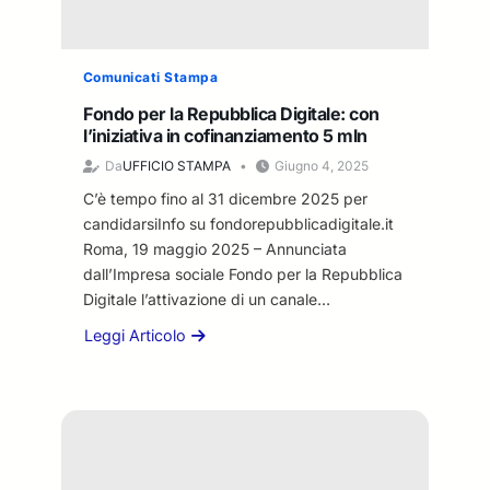
t
o
t
:
p
o
“
à
c
,
b
A
p
o
c
r
B
Comunicati Stampa
e
n
’
e
r
r
O
Fondo per la Repubblica Digitale: con
è
2
a
l
n
l’iniziativa in cofinanziamento 5 mln
t
0
c
a
l
e
2
Da
UFFICIO STAMPA
Giugno 4, 2025
c
d
i
m
5
i
i
C’è tempo fino al 31 dicembre 2025 per
f
p
a
v
e
candidarsiInfo su fondorepubblicadigitale.it
o
A
e
+
Roma, 19 maggio 2025 – Annunciata
f
p
r
e
i
dall’Impresa sociale Fondo per la Repubblica
e
s
F
n
Digitale l’attivazione di un canale…
r
i
u
o
t
f
Leggi Articolo
t
a
a
e
i
u
l
b
”
c
r
1
o
2
a
a
5
u
0
z
+
/
t
2
i
3
0
F
5
o
5
5
o
: