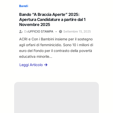
e
r
t
f
r
Bandi
o
o
r
l
s
a
Bando “A Braccia Aperte” 2025:
e
a
e
P
Apertura Candidature a partire dal 1
m
R
g
a
Novembre 2025
a
e
u
l
g
Da
UFFICIO STAMPA
Settembre 15, 2025
p
e
a
g
u
l
ACRI e Con i Bambini insieme per il sostegno
z
i
b
a
z
agli orfani di femminicidio. Sono 10 i milioni di
o
b
f
o
euro del Fondo per il contrasto della povertà
r
l
a
)
educativa minorile…
e
i
s
S
f
c
Leggi Articolo
e
a
a
l
a
d
b
b
e
D
i
a
o
s
i
s
t
u
s
g
c
o
t
i
i
a
1
B
b
t
l
1
a
i
a
e
o
n
l
l
-
t
d
i
e
u