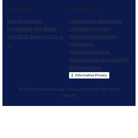
NETWORK
INFORMATIVE
Enti Strumentali
Fatturazione elettronica
Fondazione Asti Musei
Informativa privacy
Asti Studi Superiori S.c. a
fornitori/collaboratori
r.l.
Informativa
Videosorveglianza
Dichiarazione Accessibilità
Richiesta Logo
Informativa Privacy
© 2026 Fondazione Cassa di Risparmio di Asti
Tutti i diritti
riservati