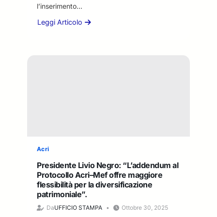
l’inserimento…
Leggi Articolo
a
b
o
u
t
F
o
n
d
o
p
e
r
Acri
l
Presidente Livio Negro: “L’addendum al
a
Protocollo Acri–Mef offre maggiore
R
flessibilità per la diversificazione
e
patrimoniale”.
p
Da
UFFICIO STAMPA
Ottobre 30, 2025
u