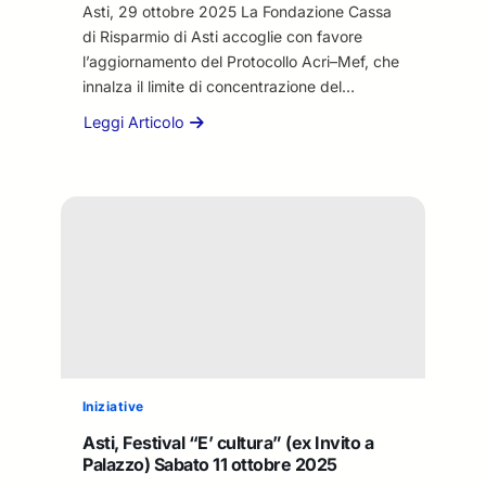
b
Asti, 29 ottobre 2025 La Fondazione Cassa
b
di Risparmio di Asti accoglie con favore
l
l’aggiornamento del Protocollo Acri–Mef, che
i
innalza il limite di concentrazione del…
c
a
Leggi Articolo
a
D
b
i
o
g
u
i
t
t
P
a
r
l
e
e
s
:
i
c
d
o
e
n
n
Iniziative
P
t
r
Asti, Festival “E’ cultura” (ex Invito a
e
o
Palazzo) Sabato 11 ottobre 2025
L
s