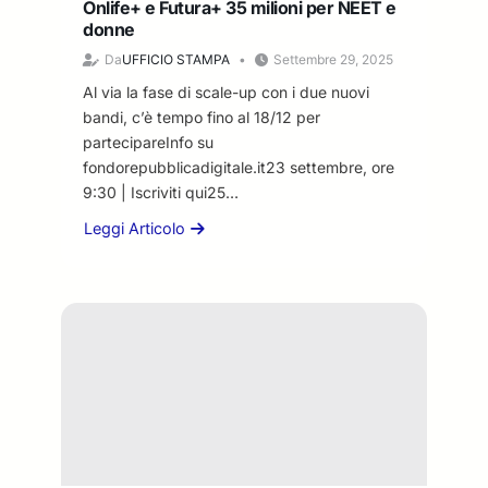
a
Onlife+ e Futura+ 35 milioni per NEET e
i
v
l
donne
s
a
P
o
Da
UFFICIO STAMPA
Settembre 29, 2025
l
r
c
“
Al via la fase di scale-up con i due nuovi
o
c
E
t
bandi, c’è tempo fino al 18/12 per
u
’
o
partecipareInfo su
p
c
c
fondorepubblicadigitale.it23 settembre, ore
a
u
o
9:30 | Iscriviti qui25…
t
l
l
i
t
Leggi Articolo
l
a
e
u
o
b
i
r
A
o
n
a
c
u
a
”
r
t
t
(
i
F
t
e
–
o
i
x
M
n
v
I
e
d
i
n
f
o
|
v
o
p
P
i
f