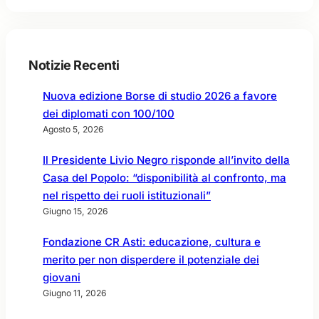
a
e
i
n
g
t
c
r
a
h
o
l
Notizie Recenti
e
,
e
e
e
–
n
Nuova edizione Borse di studio 2026 a favore
n
I
e
dei diplomati con 100/100
t
m
l
r
Agosto 5, 2026
p
l
a
r
e
Il Presidente Livio Negro risponde all’invito della
n
e
F
e
Casa del Popolo: “disponibilità al confronto, ma
s
o
l
a
nel rispetto dei ruoli istituzionali”
n
C
S
Giugno 15, 2026
d
o
o
a
n
c
Fondazione CR Asti: educazione, cultura e
z
s
i
i
merito per non disperdere il potenziale dei
i
a
o
giovani
g
l
n
Giugno 11, 2026
l
e
i
i
d