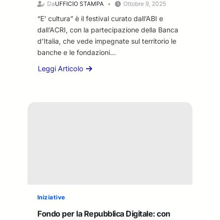
Da
UFFICIO STAMPA
Ottobre 9, 2025
i
p
v
“E’ cultura” è il festival curato dall’ABI e
e
i
dall’ACRI, con la partecipazione della Banca
t
o
t
d’Italia, che vede impegnate sul territorio le
N
i
banche e le fondazioni…
e
v
g
Leggi Articolo
e
a
r
+
b
o
2
o
:
5
u
“
m
t
L
i
A
’
l
s
a
i
t
d
o
i
d
n
,
e
i
F
n
p
e
d
e
s
Iniziative
u
r
t
m
Fondo per la Repubblica Digitale: con
d
i