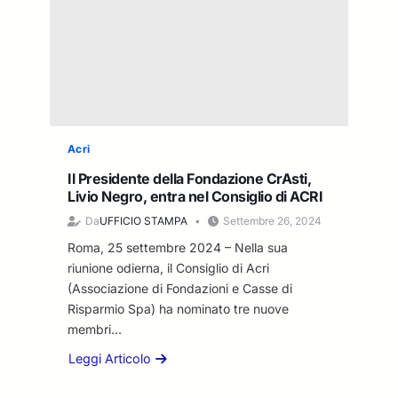
i
a
A
t
r
l
a
t
v
l
i
i
e
r
a
:
e
i
c
d
l
o
a
n
Acri
n
l
u
l
Il Presidente della Fondazione CrAsti,
1
o
’
Livio Negro, entra nel Consiglio di ACRI
N
v
i
o
Da
UFFICIO STAMPA
Settembre 26, 2024
o
n
v
b
Roma, 25 settembre 2024 – Nella sua
i
e
a
z
riunione odierna, il Consiglio di Acri
m
n
i
(Associazione di Fondazioni e Casse di
b
d
a
Risparmio Spa) ha nominato tre nuove
r
o
t
e
membri…
“
i
2
D
Leggi Articolo
v
0
a
i
a
2
b
g