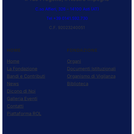
C.so Alfieri, 326 – 14100 Asti (AT)
Tel +39 0141.592.730
C.F. 92023240051
HOME
FONDAZIONE
Home
Organi
La Fondazione
Documenti Istituzionali
Bandi e Contributi
Organismo di Vigilanza
News
Biblioteca
Dicono di Noi
Galleria Eventi
Contatti
Piattaforma ROL